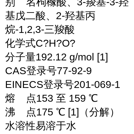
别 名
枸橼酸
、
3-羧基-3-羟
基戊二酸
、
2-羟基丙
烷-1,2,3-三羧酸
化学式
C?H?O?
分子量
192.12 g/mol
[1]
CAS登录号
77-92-9
EINECS登录号
201-069-1
熔 点
153 至 159 ℃
沸 点
175 ℃
[1]
（分解）
水溶性
易溶于水