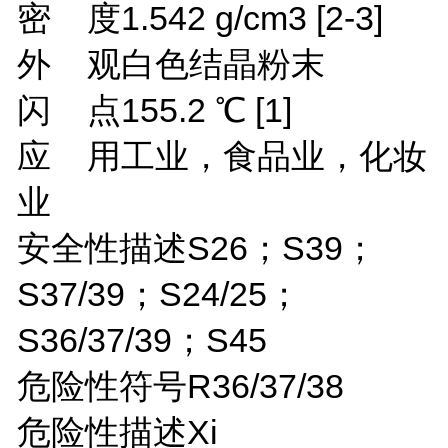
密 度
1.542 g/cm3
[2-3]
外 观
白色结晶粉末
闪 点
155.2 ℃
[1]
应 用
工业，食品业，化妆
业
安全性描述
S26；S39；
S37/39；S24/25；
S36/37/39；S45
危险性符号
R36/37/38
危险性描述
Xi