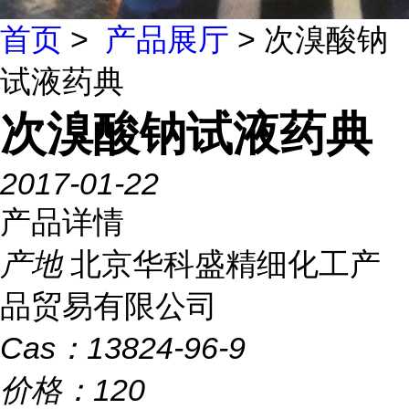
首页
>
产品展厅
> 次溴酸钠
试液药典
次溴酸钠试液药典
2017-01-22
产品详情
产地
北京华科盛精细化工产
品贸易有限公司
Cas：
13824-96-9
价格：
120