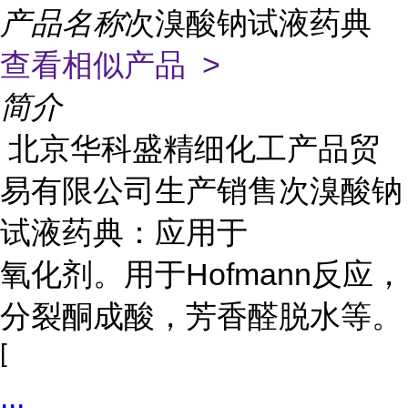
产品名称
次溴酸钠试液药典
查看相似产品 >
简介
北京华科盛精细化工产品贸
易有限公司生产销售次溴酸钠
试液药典：应用于
氧化剂。用于Hofmann反应，
分裂酮成酸，芳香醛脱水等。
[
...