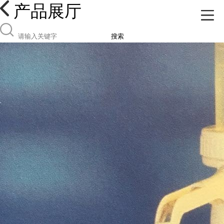
产品展厅
)极易分解。工业品多为柠檬黄色
搜索