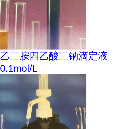
乙二胺四乙酸二钠滴定液
0.1mol/L