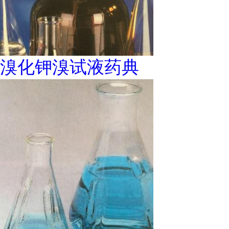
溴化钾溴试液药典