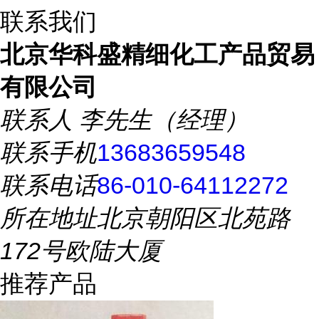
联系我们
北京华科盛精细化工产品贸易
有限公司
联系人
李先生（经理）
联系手机
13683659548
联系电话
86-010-64112272
所在地址
北京朝阳区北苑路
172号欧陆大厦
推荐产品