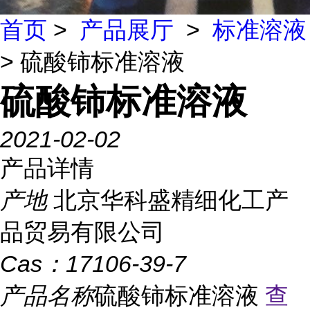
首页
>
产品展厅
>
标准溶液
> 硫酸铈标准溶液
硫酸铈标准溶液
2021-02-02
产品详情
产地
北京华科盛精细化工产
品贸易有限公司
Cas：
17106-39-7
产品名称
硫酸铈标准溶液
查