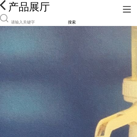
产品展厅
搜索