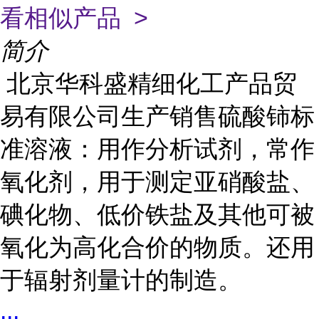
看相似产品 >
简介
北京华科盛精细化工产品贸
易有限公司生产销售硫酸铈标
准溶液：用作分析试剂，常作
氧化剂，用于测定亚硝酸盐、
碘化物、低价铁盐及其他可被
氧化为高化合价的物质。还用
于辐射剂量计的制造。
...