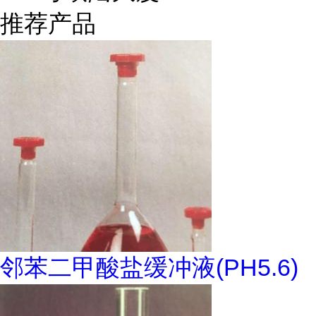
推荐产品
邻苯二甲酸盐缓冲液(PH5.6)