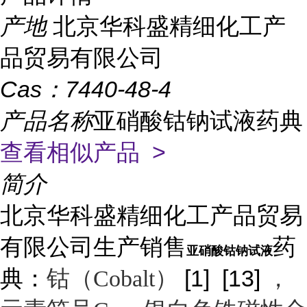
产地
北京华科盛精细化工产
品贸易有限公司
Cas：
7440-48-4
产品名称
亚硝酸钴钠试液药典
查看相似产品 >
简介
北京华科盛精细化工产品贸易
有限公司生产销售
药
亚硝酸钴钠试液
典：
[1]
[13]
钴（Cobalt）
，