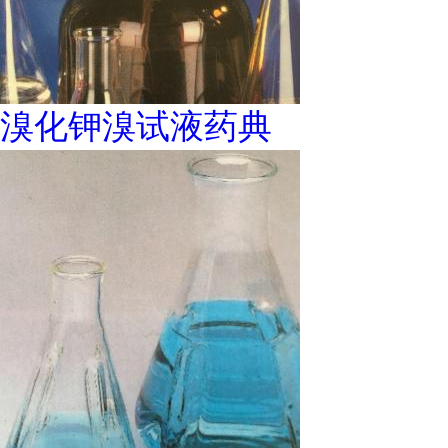
溴化钾溴试液药典