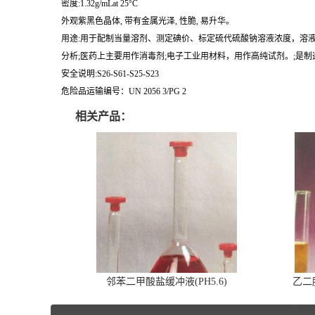
密度:1.32g/mLat 25°C
外观紫黑色晶体, 带有金属光泽, 性脆, 易升华。
用途:用于配制当量溶剂、测定碘价、标定硫代硫酸钠溶液浓度，溶
分析;医药上主要用作消毒剂;电子工业用材料，用作高纯试剂。;是制
安全说明:S26-S61-S25-S23
危险品运输编号：UN 2056 3/PG 2
相关产品：
邻苯二甲酸盐缓冲液(PH5.6)
乙二