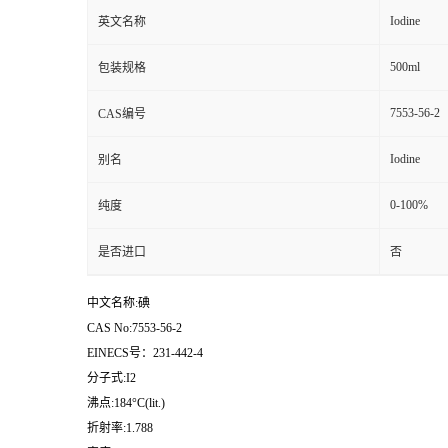
Iodine
英文名称
500ml
包装规格
7553-56-2
CAS编号
Iodine
别名
0-100%
纯度
是否进口
否
中文名称:碘
CAS No:7553-56-2
EINECS号：231-442-4
分子式:I2
沸点:184°C(lit.)
折射率:1.788