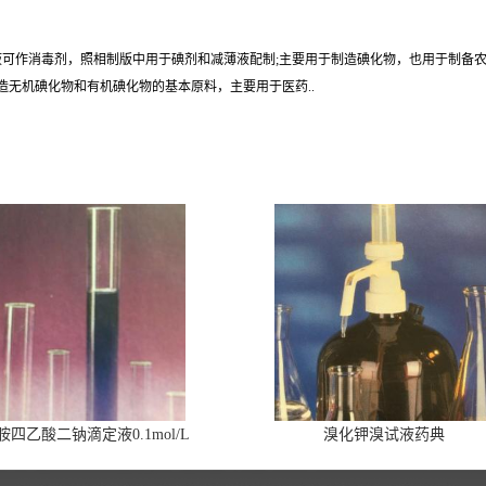
液可作消毒剂，照相制版中用于碘剂和减薄液配制;主要用于制造碘化物，也用于制备
造无机碘化物和有机碘化物的基本原料，主要用于医药..
胺四乙酸二钠滴定液0.1mol/L
溴化钾溴试液药典