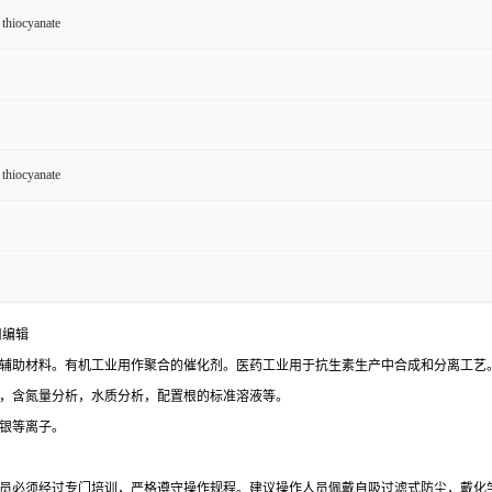
hiocyanate
hiocyanate
用编辑
辅助材料。有机工业用作聚合的催化剂。医药工业用于抗生素生产中合成和分离工艺
，含氮量分析，水质分析，配置根的标准溶液等。
银等离子。
员必须经过专门培训，严格遵守操作规程。建议操作人员佩戴自吸过滤式防尘，戴化