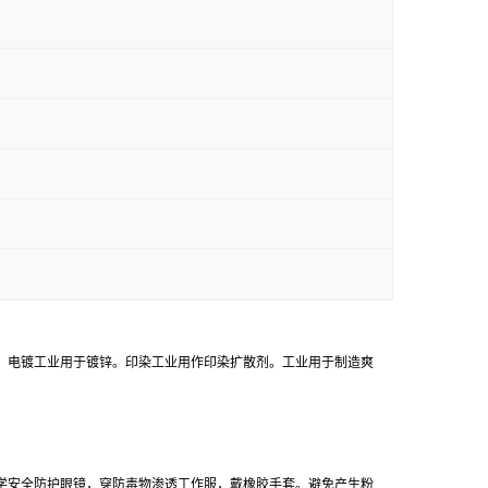
。电镀工业用于镀锌。印染工业用作印染扩散剂。工业用于制造爽
学安全防护眼镜，穿防毒物渗透工作服，戴橡胶手套。避免产生粉