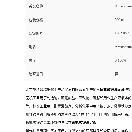
Ammonium t
英文名称
500ml
包装规格
1762-95-4
CAS编号
Ammonium t
别名
0-100%
纯度
是否进口
否
北京华科盛精细化工产品贸易有限公司生产销售
硫氰酸铵滴定液
:应
无机工业用于制造物，硫氰酸盐、亚铁物、硫脲和用作生产双氧水的
等。钢铁工业用于配置浸酸剂。分析化学中用了银、汞、微量铁测定
用作镀黑镍电解液中的发黑剂以及分析化学中用于测定电解液中铁、
硫氰酸铵注意事项操作与储存
硫氰酸铵滴定液
操作注意事项：严加密闭，提供充分的局部排风和全面通风。操作人