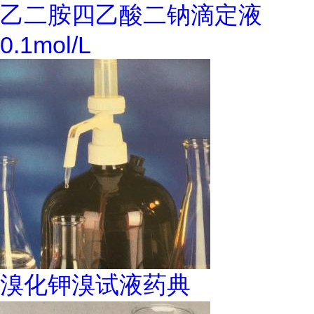
乙二胺四乙酸二钠滴定液
0.1mol/L
溴化钾溴试液药典