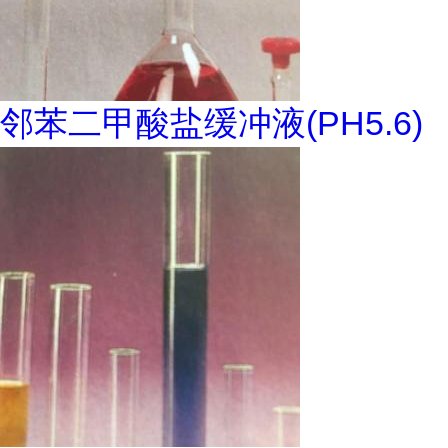
邻苯二甲酸盐缓冲液(PH5.6)