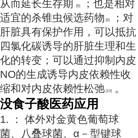
从而延长生存期
；也是相对
[8]
适宜的杀锥虫候选药物
；对
[9]
肝脏具有保护作用，可以抵抗
四氯化碳诱导的肝脏生理和生
化的转变；可以通过抑制内皮
NO的生成诱导内皮依赖性收
缩和对内皮依赖性松弛
。
[10]
没食子酸医药应用
1. ： 体外对金黄色葡萄球
菌、八叠球菌、α－型键球