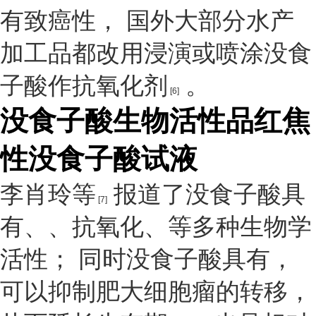
有致癌性， 国外大部分水产
加工品都改用浸演或喷涂没食
子酸作抗氧化剂
。
[6]
没食子酸生物活性
品红焦
性没食子酸试液
李肖玲等
报道了没食子酸具
[7]
有、、抗氧化、等多种生物学
活性； 同时没食子酸具有，
可以抑制肥大细胞瘤的转移，