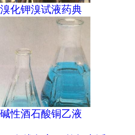
溴化钾溴试液药典
碱性酒石酸铜乙液