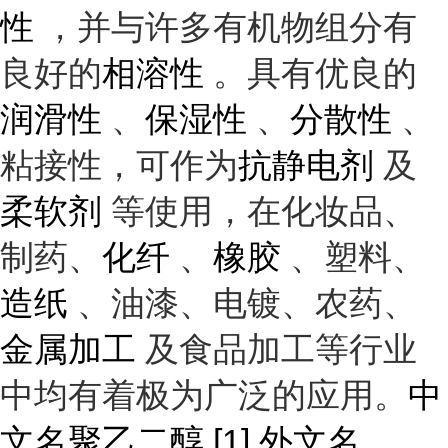
性
，并与许多有机物组分有
良好的
相溶性
。具有优良的
润滑性
、
保湿性
、
分散性
、
粘接性，可作为
抗静电剂
及
柔软剂
等使用，在化妆品、
制药、
化纤
、
橡胶
、塑料、
造纸
、油漆、电镀、农药、
金属加工
及食品加工等行业
中均有着极为广泛的应用。
中
文名聚乙二醇 [1] 外文名