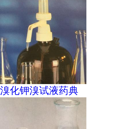
溴化钾溴试液药典