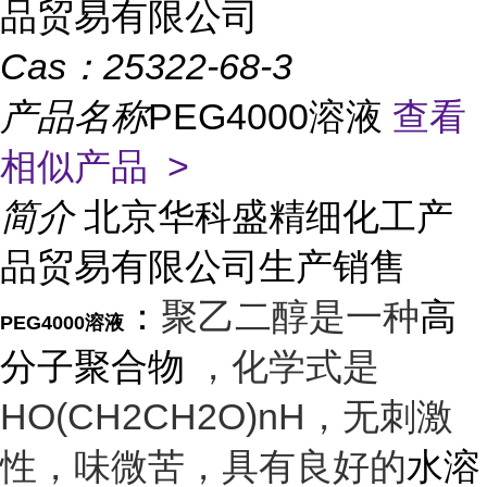
品贸易有限公司
Cas：
25322-68-3
产品名称
PEG4000溶液
查看
相似产品 >
简介
北京华科盛精细化工产
品贸易有限公司生产销售
：
聚乙二醇是一种
高
PEG4000溶液
分子聚合物
，化学式是
HO(CH
2
CH
2
O)
n
H，无刺激
性，味微苦，具有良好的
水溶