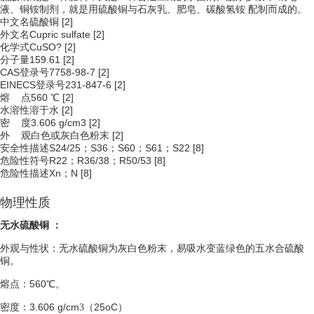
液、铜铵制剂，就是用硫酸铜与石灰乳、肥皂、
碳酸氢铵
配制而成的。
中文名
硫酸铜
[2]
外文名
Cupric sulfate
[2]
化学式
CuSO?
[2]
分子量
159.61
[2]
CAS登录号
7758-98-7
[2]
EINECS登录号
231-847-6
[2]
熔 点
560 ℃
[2]
水溶性
溶于水
[2]
密 度
3.606 g/cm3
[2]
外 观
白色或灰白色粉末
[2]
安全性描述
S24/25；S36；S60；S61；S22
[8]
危险性符号
R22；R36/38；R50/53
[8]
危险性描述
Xn；N
[8]
物理性质
无水硫酸铜
：
外观与性状：无水硫酸铜为灰白色粉末，易吸水变蓝绿色的五水合硫酸
铜。
熔点：560℃。
密度：3.606 g/cm
（25oC）
3