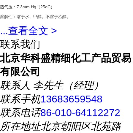
蒸气压：7.3mm Hg（25oC）
溶解性：溶于水、甲醇。不溶于乙醇。
...
查看全文 >
联系我们
北京华科盛精细化工产品贸易
有限公司
联系人
李先生（经理）
联系手机
13683659548
联系电话
86-010-64112272
所在地址
北京朝阳区北苑路