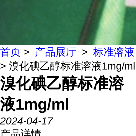
首页
>
产品展厅
>
标准溶液
> 溴化碘乙醇标准溶液1mg/ml
溴化碘乙醇标准溶
液1mg/ml
2024-04-17
产品详情