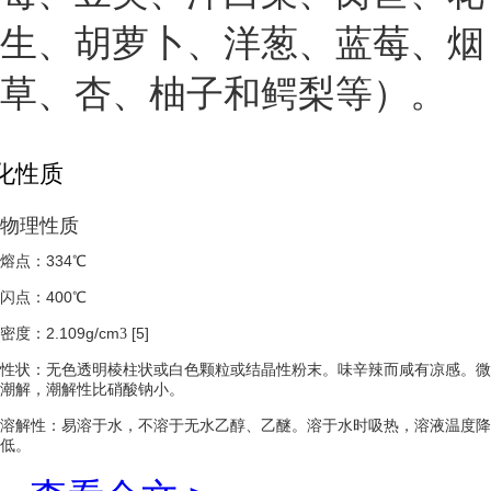
生、胡萝卜、洋葱、蓝莓、烟
草、杏、柚子和鳄梨等）。
化性质
物理性质
熔点：334℃
闪点
：400℃
密度：2.109g/cm
[5]
3
性状：无色透明棱柱状或白色颗粒或结晶性粉末。味辛辣而咸有凉感。微
潮解，潮解性比硝酸钠小。
溶解性
：易溶于水，不溶于无水乙醇、乙醚。溶于水时吸热，溶液温度降
低。