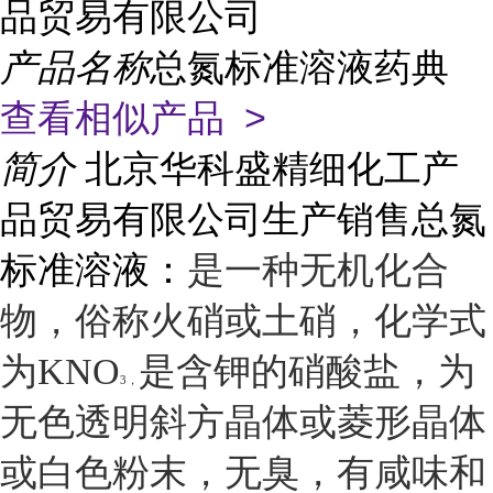
品贸易有限公司
产品名称
总氮标准溶液药典
查看相似产品 >
简介
北京华科盛精细化工产
品贸易有限公司生产销售总氮
标准溶液：
是一种
无机化合
物
，俗称
火硝
或
土硝
，
化学式
为KNO
是含钾的
硝酸盐
，为
3，
无色透明斜方晶体或菱形晶体
或白色粉末，无臭，有咸味和