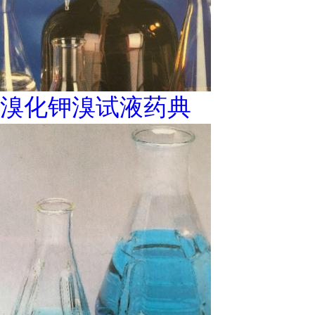
溴化钾溴试液药典