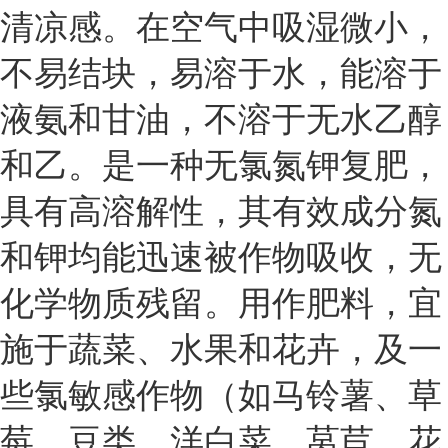
清凉感。在空气中吸湿微小，
不易结块，
易溶
于水，能溶于
液氨
和
甘油
，不溶于
无水乙醇
和
乙。
是一种无氯氮钾复肥，
具有高溶解性，其有效成分氮
和钾均能迅速被作物吸收，无
化学物质残留。用作肥料，宜
施于蔬菜、水果和花卉，及一
些氯敏感作物（如马铃薯、草
莓、豆类、洋白菜、莴苣、花