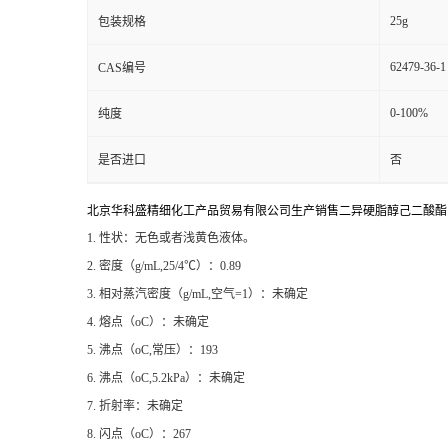
25g
包装规格
62479-36-1
CAS编号
0-100%
纯度
是否进口
否
北京华科盛精细化工产品贸易有限公司生产销售二异硬脂醇己二酸酯
1. 性状：无色或者浅黄色液体。
2. 密度（g/mL,25/4℃）：0.89
3. 相对蒸汽密度（g/mL,空气=1）：未确定
4. 熔点（oC）：未确定
5. 沸点（oC,常压）：193
6. 沸点（oC,5.2kPa）：未确定
7. 折射率：未确定
8. 闪点（oC）：267