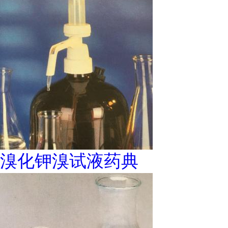
溴化钾溴试液药典