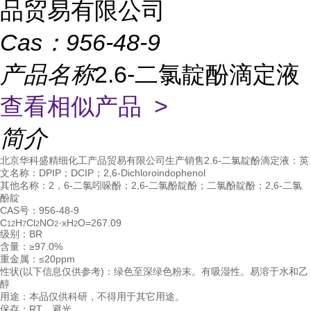
品贸易有限公司
Cas：
956-48-9
产品名称
2.6-二氯靛酚滴定液
查看相似产品 >
简介
北京华科盛精细化工产品贸易有限公司生产销售2.6-二氯靛酚滴定液：英
文名称：DPIP；DCIP；2,6-Dichloroindophenol
其他名称：2，6-二氯吲哚酚；2,6-二氯酚靛酚；二氯酚靛酚；2,6-二氯
酚靛
CAS号：956-48-9
C
H
Cl
NO
·xH
O=267.09
12
7
2
2
2
级别：BR
含量：≥97.0%
重金属：≤20ppm
性状(以下信息仅供参考)：绿色至深绿色粉末。有吸湿性。易溶于水和乙
醇
用途：本品仅供科研，不得用于其它用途。
保存：RT，避光