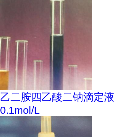
乙二胺四乙酸二钠滴定液
0.1mol/L