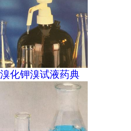
溴化钾溴试液药典