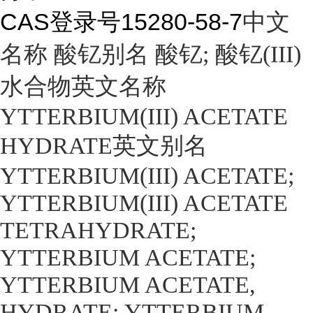
CAS登录号
15280-58-7
中文
名称 酸钇别名 酸钇; 酸钇(III)
水合物英文名称
YTTERBIUM(III) ACETATE
HYDRATE英文别名
YTTERBIUM(III) ACETATE;
YTTERBIUM(III) ACETATE
TETRAHYDRATE;
YTTERBIUM ACETATE;
YTTERBIUM ACETATE,
HYDRATE; YTTERBIUM