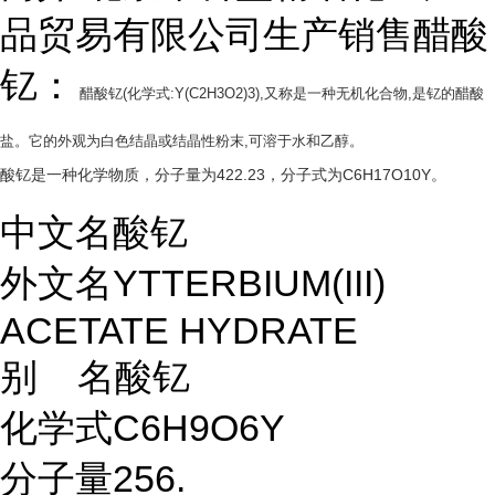
品贸易有限公司生产销售醋酸
钇：
醋酸钇(化学式:Y(C2H3O2)3),又称
是一种无机化合物,是钇的醋酸
盐。它的外观为白色结晶或结晶性粉末,可溶于水和乙醇。
酸钇是一种化学物质，分子量为422.23，分子式为C6H17O10Y。
中文名
酸钇
外文名
YTTERBIUM(III)
ACETATE HYDRATE
别 名
酸钇
化学式
C6H9O6Y
分子量
256.