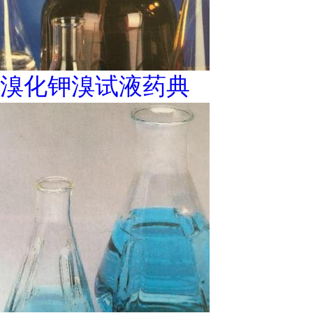
溴化钾溴试液药典