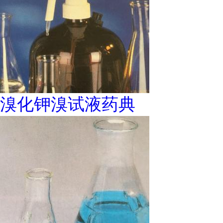
溴化钾溴试液药典