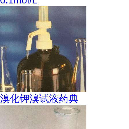
0.1mol/L
溴化钾溴试液药典