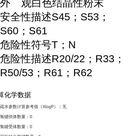
外 观
白色结晶性粉末
安全性描述
S45；S53；
S60；S61
危险性符号
T；N
危险性描述
R20/22；R33；
R50/53；R61；R62
算化学数据
疏水参数计算
参考值
（XlogP）：无
氢键供体数量：0
氢键受体数量：0