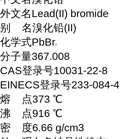
外文名
Lead(II) bromide
别 名
溴化铅(II)
化学式
PbBr
2
分子量
367.008
CAS登录号
10031-22-8
EINECS登录号
233-084-4
熔 点
373 ℃
沸 点
916 ℃
密 度
6.66 g/cm3