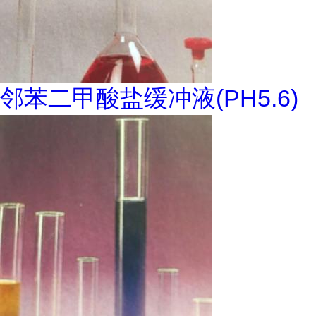
邻苯二甲酸盐缓冲液(PH5.6)