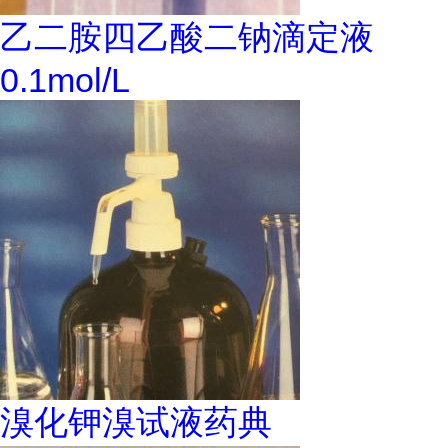
乙二胺四乙酸二钠滴定液
0.1mol/L
溴化钾溴试液药典