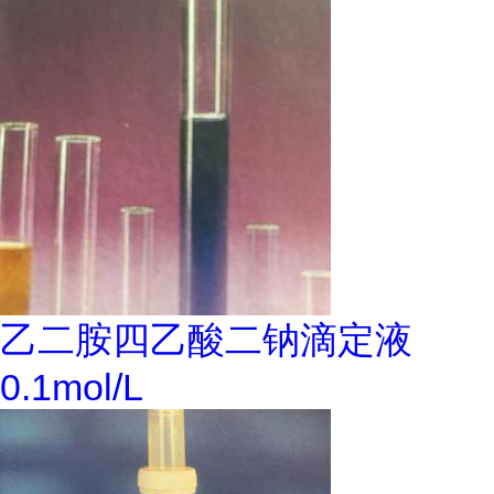
乙二胺四乙酸二钠滴定液
0.1mol/L