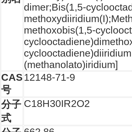
dimer;Bis(1,5-cyclooctad
methoxydiiridium(I);Meth
methoxobis(1,5-cycloocta
cyclooctadiene)dimethox
cyclooctadiene)diiridium
(methanolato)iridium]
CAS
12148-71-9
号
C18H30IR2O2
分子
式
662.86