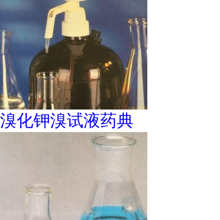
溴化钾溴试液药典