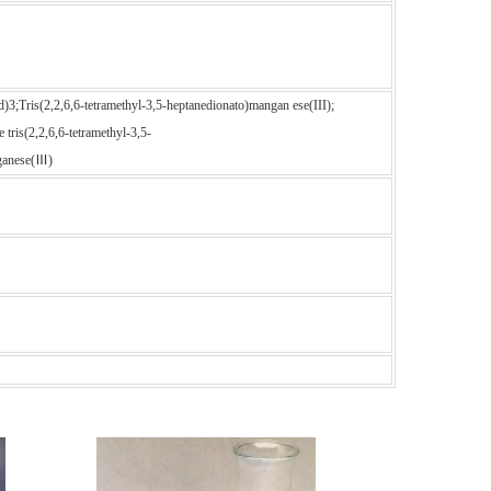
s(2,2,6,6-tetramethyl-3,5-heptanedionato)mangan ese(III);
ris(2,2,6,6-tetramethyl-3,5-
nganese(Ⅲ)