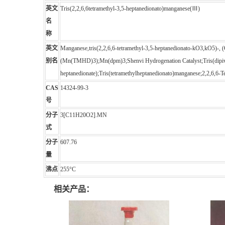
英文
Tris(2,2,6,6tetramethyl-3,5-heptanedionato)manganese(Ⅲ)
名
称
英文
Manganese,tris(2,2,6,6-tetramethyl-3,5-heptanedionato-kO3,kO
别名
(Mn(TMHD)3);Mn(dpm)3;Shenvi Hydrogenation Catalyst;Tris(dipivalo
heptanedionate);Tris(tetramethylheptanedionato)manganese;2,2,6,6-
CAS
14324-99-3
号
分子
3[C11H20O2].MN
式
分子
607.76
量
沸点
255°C
相关产品：