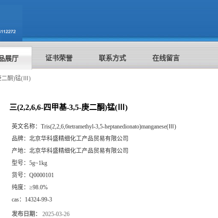
证书荣誉
联系方式
在线留言
品展厅
-庚二酮)锰(Ⅲ)
三(2,2,6,6-四甲基-3,5-庚二酮)锰(Ⅲ)
英文名称：
Tris(2,2,6,6tetramethyl-3,5-heptanedionato)manganese(Ⅲ)
品牌：
北京华科盛精细化工产品贸易有限公司
产地：
北京华科盛精细化工产品贸易有限公司
型号：
5g~1kg
货号：
Q0000101
纯度：
≥98.0%
cas：
14324-99-3
发布日期：
2025-03-26