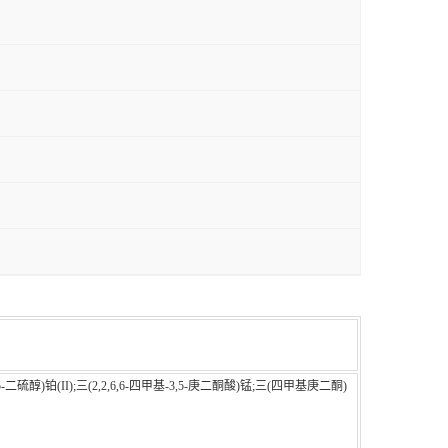
,5-二硫醇)铂(II);三(2,2,6,6-四甲基-3,5-庚二酮酸)锰;三(四甲基庚二酮)