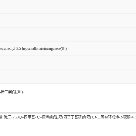
6tetramethyl-3,5-heptanedionato)manganese(Ⅲ)
-庚二酮)锰(Ⅲ)：
5-庚烯酸)镁;三(2,2,6,6-四甲基-3,5-庚烯酸)锰;双(四正丁基铵)合双(1,3-二硫杂环戊烯-2-硫酮-4