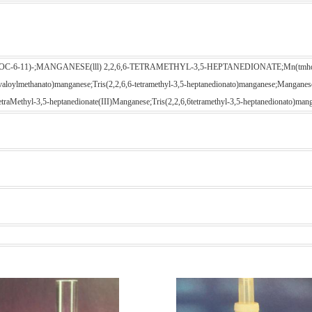
5)-, (OC-6-11)-;MANGANESE(lll) 2,2,6,6-TETRAMETHYL-3,5-HEPTANEDIONATE;Mn(tmhd)3;Tri
ylmethanato)manganese;Tris(2,2,6,6-tetramethyl-3,5-heptanedionato)manganese;Manganese t
TetraMethyl-3,5-heptanedionate(III)Manganese;Tris(2,2,6,6tetramethyl-3,5-heptanedionato)ma