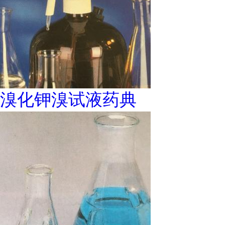
溴化钾溴试液药典