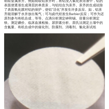
制取金属汞齐。例如制取铝汞齐时，将铝浸入氯化汞溶液中，铝的
表面便逐渐生成薄层的单质汞，与铝结合为汞齐。汞齐的生成祛除
了表面氧化膜对铝的保护，使铝“活化”并发生许多反应。如，铝汞
齐能溶解于水并放出氢气；可与卤代烃发生Barbier反应；可作为还
原剂参与有机合成，等等。点滴分析测定砷和锡。容量分析测定
铁。测定碘价。临床血液检验。尿胆素分析。萘氏法测定土壤中的
含氮量。有机合成中的催化剂。防腐剂。消毒剂。氯化汞试纸