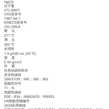
HgCl
2
分子量
271.496
[1]
CAS登录号
7487-94-7
EINECS登录号
231-299-8
熔 点
277 ℃
沸 点
302 ℃
水溶性
7.4 g/100 mL (20 ℃)
密 度
5.44 g/cm3
外 观
白色结晶性粉末
安全性描述
S36/37/39；S45；S60；S61
危险性符号
T+；N
危险性描述
R28；R34；R48/24/25；R50/53
UN危险货物编号
1624应用领域