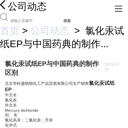
公司动态
搜索
首页
>
公司动态
>
氯化汞试
纸EP与中国药典的制作...
氯化汞试纸EP与中国药典的制作
2023-07-
31
区别
氯化汞试纸
北京华科盛精细化工产品贸易有限公司生产销售
EP
：
中文名
氯化汞
外文名
Mercury dichloride
别 名
氯化高汞；二氯化汞；升汞
化学式