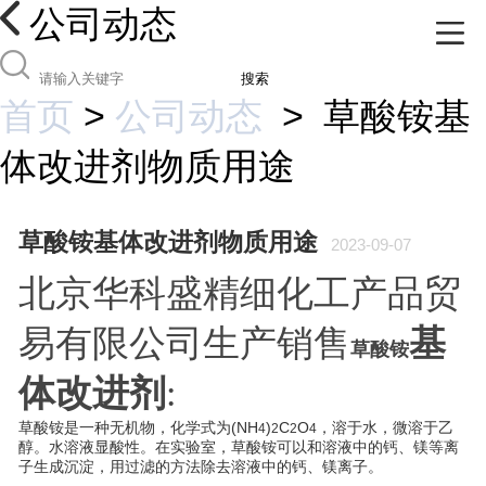
公司动态
搜索
首页
>
公司动态
>
草酸铵基
体改进剂物质用途
草酸铵基体改进剂物质用途
2023-09-07
北京华科盛精细化工产品贸
基
易有限公司生产销售
草酸铵
体改进剂
:
草酸铵是一种无机物，化学式为(NH
)
C
O
，溶于水，微溶于乙
4
2
2
4
醇。水溶液显酸性。在实验室，草酸铵可以和溶液中的钙、镁等离
子生成沉淀，用过滤的方法除去溶液中的钙、镁离子。