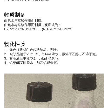
物质制备
由氨水与草酸作用而制得。
由氨水与草酸作用而制得，反应式为：
H2C2O4+ 2NH
·H
O → (NH
)
C
O
+ 2H
O
3
2
4
2
2
4
2
物化性质
1、无色柱状或白色粒状结晶。无味。
2、1g该品溶于20mL水、2.6mL沸水，微溶于乙醇，不溶于氨。
3、其溶液呈中性(0.1mol/LpH值6.4)。
4、热至95℃时脱水，加高热即分解。