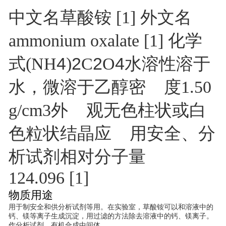
中文名草酸铵 [1] 外文名
ammonium oxalate [1] 化学
4
2
2
4
式(NH
)
C
O
水溶性溶于
水，微溶于乙醇密 度1.50
g/cm3外 观无色柱状或白
色粒状结晶应 用安全、分
析试剂相对分子量
124.096 [1]
物质用途
用于制安全和供分析试剂等用。在实验室，草酸铵可以和溶液中的
钙、镁等离子生成沉淀，用过滤的方法除去溶液中的钙、镁离子。
作分析试剂，有机合成中间体。