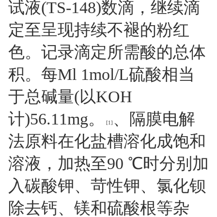
试液(TS-148)数滴，继续滴
定至呈现持续不褪的粉红
色。记录滴定所需酸的总体
积。每Ml 1mol/L硫酸相当
于总碱量(以KOH
计)56.11mg。
、隔膜电解
[1]
法原料在化盐槽溶化成饱和
溶液，加热至90 ℃时分别加
入碳酸钾、苛性钾、氯化钡
除去钙、镁和硫酸根等杂