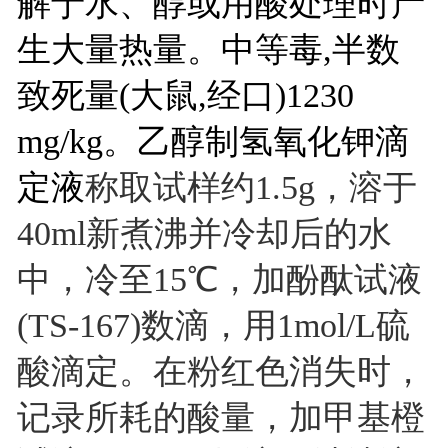
解于水、醇或用酸处理时产
生大量热量。中等毒,半数
致死量(大鼠,经口)1230
mg/kg。乙醇制氢氧化钾滴
定液
称取试样约1.5g，溶于
40ml新煮沸并冷却后的水
中，冷至15℃，加酚酞试液
(TS-167)数滴，用1mol/L硫
酸滴定。在粉红色消失时，
记录所耗的酸量，加甲基橙