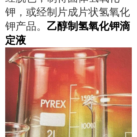
钾，或经制片成片状氢氧化
乙醇制氢氧化钾滴
钾产品。
定液