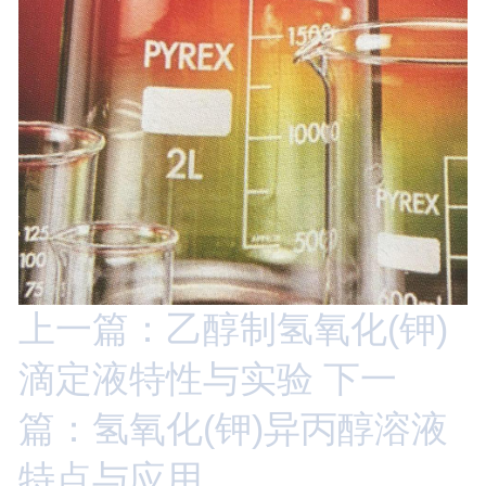
上一篇：乙醇制氢氧化(钾)
滴定液特性与实验
下一
篇：氢氧化(钾)异丙醇溶液
特点与应用