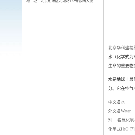
地 址：北京朝阳区北苑路172号欧陆大厦
北京华科盛精
水（化学式为
生命的重要物
水是地球上最
分。它在空气
中文名
水
外文名
Water
别 名
氧化氢
化学式
H
O
[7]
2