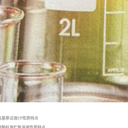
氨基萘试液EP性质特点
硅酸标准贮备溶液性质特点