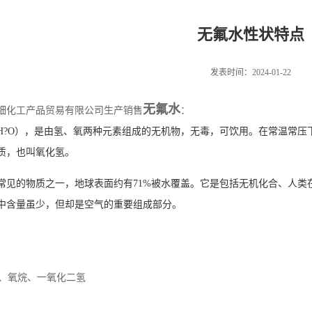
无氟水性状特点
发表时间：2024-01-22
无氟水
细化工产品贸易有限公司生产销售
：
H?O），是由
氢
、
氧
两种
元素
组成的
无机物
，无毒，可饮用。在常温常压
质，也叫氧化氢。
常见的物质之一，地球表面约有71%被水覆盖。它是包括无机化合、人类
中含量虽少，但却是空气的重要组成部分。
、
氧烷
、
一氧化二氢