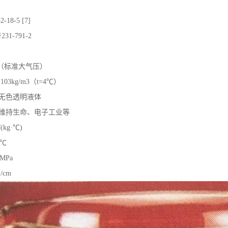
2-18-5
[7]
号
231-791-2
（标准大气压）
3,103kg/m3（t=4℃）
无色透明液体
维持生命、电子工业等
/(kg·℃)
3℃
5MPa
S/cm