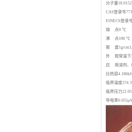
分子量
18.0152
CAS登录号
773
EINECS登录
熔 点
0 ℃
沸 点
100 ℃
密 度
1g/cm
外 观
常温下
应 用
溶剂、
比热容
4.186kJ
临界温度
374.
临界压力
22.0
导电率
0.055μ