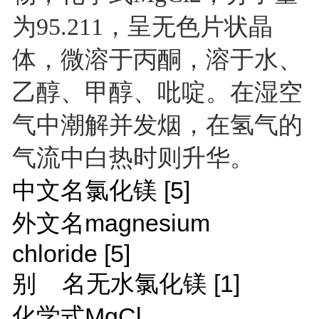
为95.211，呈无色片状晶
体，微溶于丙酮，溶于水、
乙醇、甲醇、吡啶。在湿空
气中潮解并发烟，在氢气的
气流中白热时则升华。
中文名
氯化镁
[5]
外文名
magnesium
chloride
[5]
别 名
无水氯化镁
[1]
化学式
MgCl