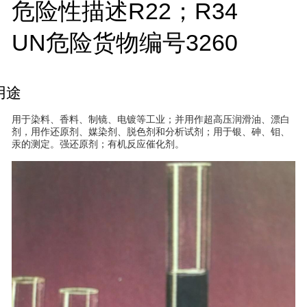
危险性描述
R22；R34
UN危险货物编号
3260
用途
用于染料、香料、制镜、电镀等工业；并用作超高压润滑油、漂白
剂，用作还原剂、媒染剂、脱色剂和分析试剂；用于银、砷、钼、
汞的测定。强还原剂；有机反应催化剂。