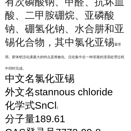
有次磷酸钠、甲醛、抗坏血
酸、二甲胺硼烷、亚磷酸
钠、硼氢化钠、水合肼和亚
锡化合物，其中
氯化亚锡
最常
用。
胶体钯活化液最大的特点是将敏化、活化集中在一种溶液的浸渍处理过程
中同时完成。
中文名
氯化亚锡
外文名
stannous chloride
化学式
SnCl
2
分子量
189.61