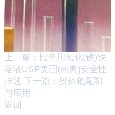
上一篇：比色用氯化(铁)铁
溶液USP美国(药典)安全性
描述
下一篇：胶体钯配制
与应用
返回