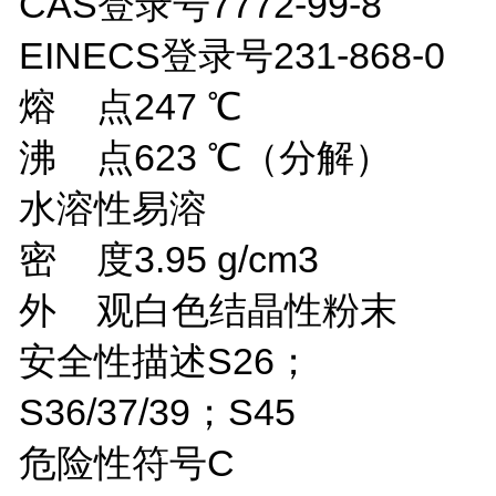
CAS登录号
7772-99-8
EINECS登录号
231-868-0
熔 点
247 ℃
沸 点
623 ℃
（分解）
水溶性
易溶
密 度
3.95 g/cm3
外 观
白色结晶性粉末
安全性描述
S26；
S36/37/39；S45
危险性符号
C