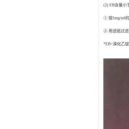
(2) EB含量
① 按1mg/m
② 用滤纸过
*EB=溴化乙锭