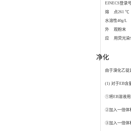
EINECS登录
熔 点
261 ℃
水溶性
40g/L
外 观
粉末
应 用
荧光染
净化
由于溴化乙锭
(1) 对于EB
①将EB溶液用
②加入一倍体积的
③加入一倍体积的