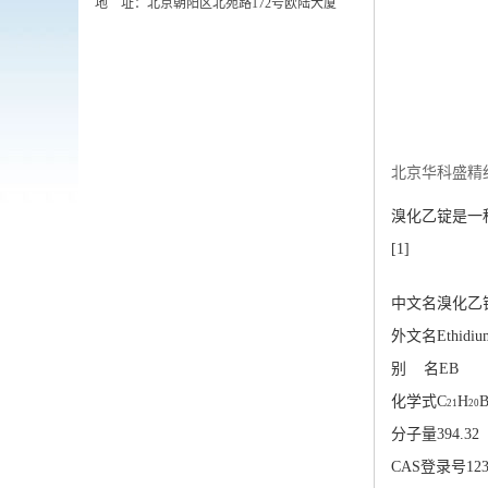
地 址：北京朝阳区北苑路172号欧陆大厦
北京华科盛精
溴化乙锭是一
[1]
中文名
溴化乙
外文名
Ethidiu
别 名
EB
化学式
C
H
B
21
20
分子量
394.32
CAS登录号
123