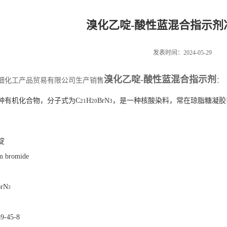
溴化乙啶-酸性蓝混合指示剂
发表时间：2024-05-29
溴化乙啶-酸性蓝混合指示剂
细化工产品贸易有限公司生产销售
：
种有机化合物，分子式为C
H
BrN
，是一种核酸染料，常在琼脂糖凝胶
21
20
3
锭
m bromide
rN
3
9-45-8