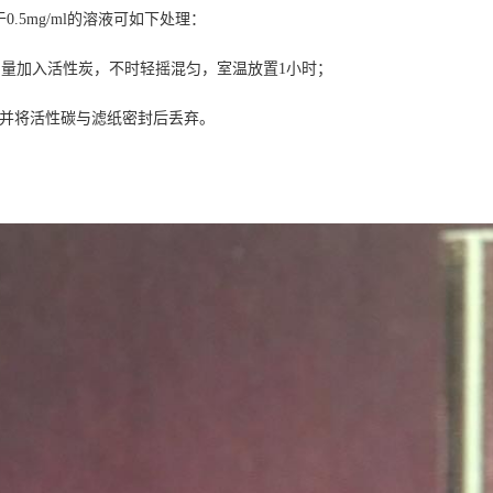
小于0.5mg/ml的溶液可如下处理：
l的量加入
活性炭
，不时轻摇混匀，室温放置1小时；
滤并将
活性碳
与
滤纸
密封后丢弃。