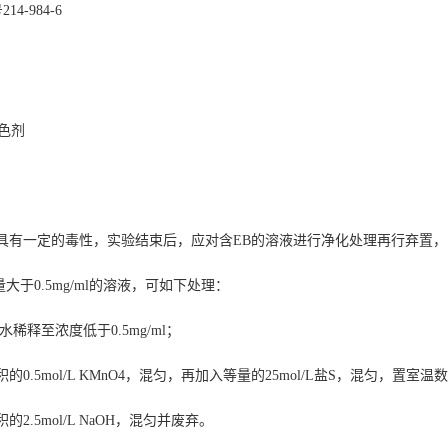
号
214-984-6
色剂
具有一定的毒性，实验结束后，应对含
EB
的溶液进行净化处理再行弃置，
含量大于0.5mg/ml的溶液，可如下处理：
水稀释至浓度低于0.5mg/ml；
0.5mol/L KMnO4，混匀，再加入等量的25mol/L
盐S
，混匀，置室温数
2.5mol/L NaOH，混匀并废弃。