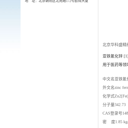
地 址：北京朝阳区北苑路172号欧陆大厦
北京华科盛精
亚铁氰化锌
[1
用于医药等领
中文名
亚铁氰
外文名
zinc fer
化学式
Zn2[Fe
分子量
342.73
CAS登录号
148
密 度
1.85 k