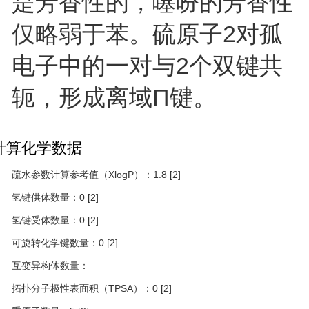
是芳香性的，噻吩的芳香性
仅略弱于苯。硫原子2对孤
电子中的一对与2个双键共
轭，形成离域Π键。
计算化学数据
疏水参数计算参考值（XlogP）：1.8
[2]
氢键供体数量：0
[2]
氢键受体数量：0
[2]
可旋转化学键数量：0
[2]
互变异构体数量：
拓扑分子极性表面积（TPSA）：0
[2]