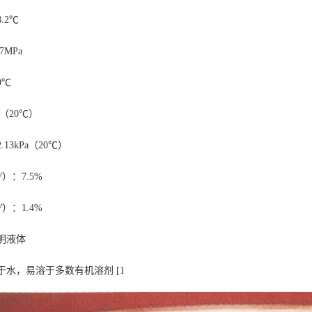
.2℃
7MPa
9℃
5（20℃）
13kPa（20℃）
V
）：7.5%
V
）：1.4%
明液体
于水，易溶于多数有机溶剂
[1