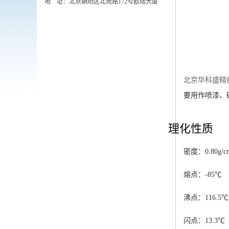
地 址：北京朝阳区北苑路172号欧陆大厦
北京华科盛精
要用作喷漆、
理化性质
密度：0.80g/c
熔点：-85℃
沸点：116.5℃
闪点：13.3℃