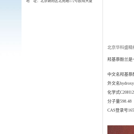
地 址：北京朝阳区北苑路172号欧陆大厦
北京华科盛精
羟基萘酚兰是一种
中文名
羟基萘
外文名
hydroxy
化学式
C20H12
分子量
598.48
CAS登录号
165