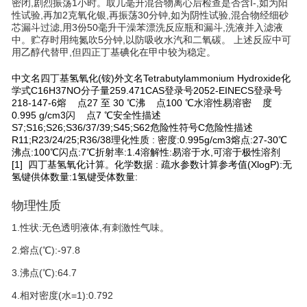
密闭
,剧烈振荡1小时。取几毫升混合物离心后检查是否含I-,如为阳
性
试验,再加2克氧化银
,再振荡30分钟,如
为阴性试验,混合
物经细砂
芯漏斗过滤,用3份50毫升干澡苯漂洗反应瓶和漏
斗,洗液并入滤液
中。贮存时
用纯氮吹5分钟,以
防吸收水汽和二氧碳。 上述反应中可
用乙醇代替甲,但四正丁基碘化在甲中较为稳定。
中文名四丁基氢氧化(铵)外文名Tetrabutylammonium Hydroxide化
学式C16H37NO分子量259.471CAS登录号2052-EINECS登录号
218-147-6熔 点27 至 30 ℃沸 点100 ℃水溶性易溶密 度
0.995 g/cm3闪 点7 ℃安全性描述
S7;S16;S26;S36/37/39;S45;S62危险性符号C危险性描述
R11;R23/24/25;R36/38理化性质 : 密度:0.995g/cm3熔点:27-30℃
沸点:100℃闪点:7℃折射率:1.4溶解性:易溶于水,可溶于极性溶剂
[1] 四丁基氢氧化计算。化学数据 : 疏水参数计算参考值(XlogP):无
氢键供体数量:1氢键受体数量:
物理性质
1.性状:无色透明液体,有刺激性气味。
2.熔点(℃):-97.8
3.沸点(℃):64.7
4.相对密度(水=1):0.792