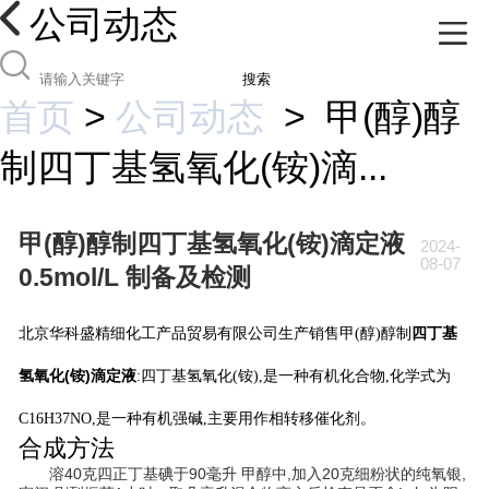
公司动态
搜索
首页
>
公司动态
>
甲(醇)醇
制四丁基氢氧化(铵)滴...
甲(醇)醇制四丁基氢氧化(铵)滴定液
2024-
08-07
0.5mol/L 制备及检测
四丁基
北京华科盛精细化工产品贸易有限公司生产销售甲(醇)醇制
氢氧化(铵)滴定液
:
四丁基氢氧化(铵),是一种有机化合物,化学式为
C16H37NO,是一种有机强碱,主要用作相转移催化剂。
合成方法
溶40克四正丁基碘于90毫升 甲醇中,加入
20克细粉状的纯氧银,