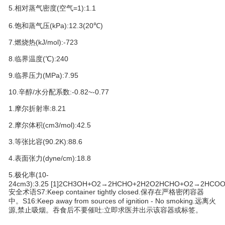
5.相对蒸气密度(空气=1):1.1
6.饱和蒸气压(kPa):12.3(20℃)
7.燃烧热(kJ/mol):-723
8.临界温度(℃):240
9.临界压力(MPa):7.95
10.辛醇/水分配系数:-0.82~-0.77
1.摩尔折射率:8.21
2.摩尔体积(cm
3
/mol):42.5
3.等张比容(90.2K):88.6
4.表面张力(dyne/cm):18.8
5.极化率(10
-
24
cm
3
):3.25
[1]
2CH3OH+O2→2HCHO+2H2O2HCHO+O2→2HCOO
安全术语S7:Keep container tightly closed.保存在严格密闭容器
中。S16:Keep away from sources of ignition - No smoking.远离火
源,禁止吸烟。吞食后不要催吐:立即求医并出示该容器或标签。