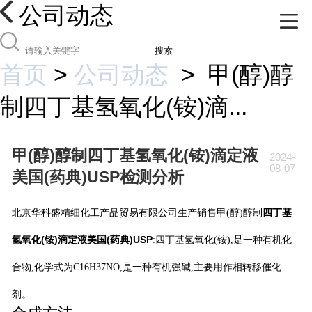
公司动态
搜索
首页
>
公司动态
>
甲(醇)醇
制四丁基氢氧化(铵)滴...
甲(醇)醇制四丁基氢氧化(铵)滴定液
2024-
08-07
美国(药典)USP检测分析
四丁基
北京华科盛精细化工产品贸易有限公司生产销售甲(醇)醇制
氢氧化(铵)滴定液美国(药典)USP
:
四丁基氢氧化(铵),是一种有机化
合物,化学式为C16H37NO,是一种有机强碱,主要用作相转移催化
剂。