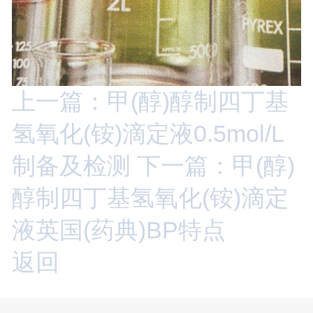
上一篇：甲(醇)醇制四丁基
氢氧化(铵)滴定液0.5mol/L
制备及检测
下一篇：甲(醇)
醇制四丁基氢氧化(铵)滴定
液英国(药典)BP特点
返回