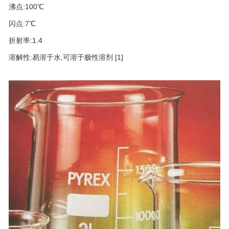
沸点:100℃
闪点:7℃
折射率:1.4
溶解性:易溶于水,可溶于极性溶剂
[1]