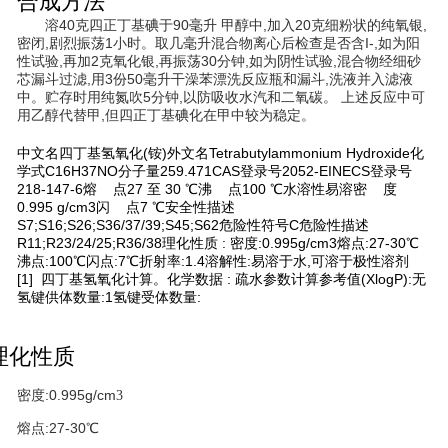
合成方法
溶40克四正丁基碘于90毫升 甲醇中,加入
20克细粉状的纯氧银,
密闭
,剧烈振荡1小时。取几毫升混合物离心后检查是否含I-,如为阳
性
试验,再加2克氧化银
,再振荡30分钟,如
为阴性试验,混合
物经细砂
芯漏斗过滤,用3份50毫升干澡苯漂洗反应瓶和漏
斗,洗液并入滤液
中。贮存时
用纯氮吹5分钟,以
防吸收水汽和二氧碳。 上述反应中可
用乙醇代替甲,但四正丁基碘化在甲中较为稳定。
中文名四丁基氢氧化(铵)外文名Tetrabutylammonium Hydroxide化
学式C16H37NO分子量259.471CAS登录号2052-EINECS登录号
218-147-6熔 点27 至 30 ℃沸 点100 ℃水溶性易溶密 度
0.995 g/cm3闪 点7 ℃安全性描述
S7;S16;S26;S36/37/39;S45;S62危险性符号C危险性描述
R11;R23/24/25;R36/38理化性质 : 密度:0.995g/cm3熔点:27-30℃
沸点:100℃闪点:7℃折射率:1.4溶解性:易溶于水,可溶于极性溶剂
[1] 四丁基氢氧化计算。化学数据 : 疏水参数计算参考值(XlogP):无
氢键供体数量:1氢键受体数量:
理化性质
密度:0.995g/cm
3
熔点:27-30℃