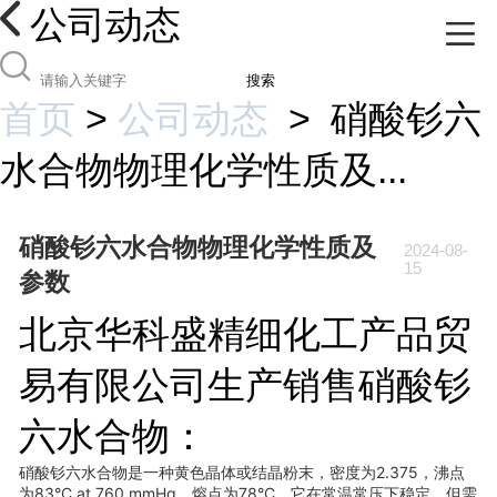
公司动态
搜索
首页
>
公司动态
>
硝酸钐六
水合物物理化学性质及...
硝酸钐六水合物物理化学性质及
2024-08-
15
参数
北京华科盛精细化工产品贸
易有限公司生产销售硝酸钐
六水合物：
硝酸钐六水合物是一种黄色晶体或结晶粉末，密度为2.375，沸点
为83°C at 760 mmHg，熔点为78°C。它在常温常压下稳定，但需