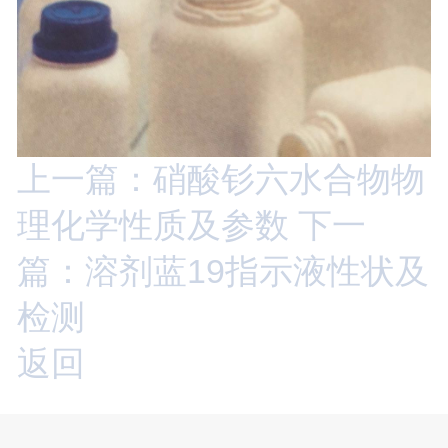
上一篇：硝酸钐六水合物物
理化学性质及参数
下一
篇：溶剂蓝19指示液性状及
检测
返回